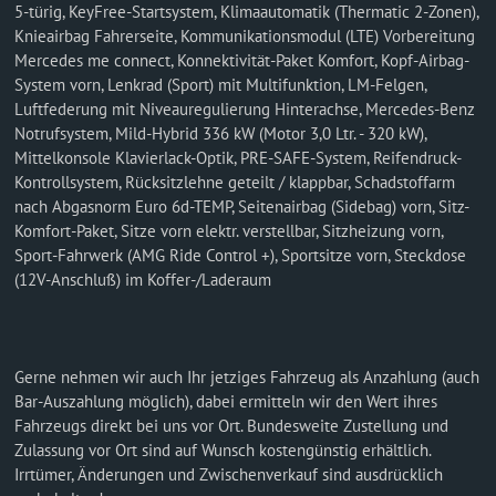
5-türig, KeyFree-Startsystem, Klimaautomatik (Thermatic 2-Zonen),
Knieairbag Fahrerseite, Kommunikationsmodul (LTE) Vorbereitung
Mercedes me connect, Konnektivität-Paket Komfort, Kopf-Airbag-
System vorn, Lenkrad (Sport) mit Multifunktion, LM-Felgen,
Luftfederung mit Niveauregulierung Hinterachse, Mercedes-Benz
Notrufsystem, Mild-Hybrid 336 kW (Motor 3,0 Ltr. - 320 kW),
Mittelkonsole Klavierlack-Optik, PRE-SAFE-System, Reifendruck-
Kontrollsystem, Rücksitzlehne geteilt / klappbar, Schadstoffarm
nach Abgasnorm Euro 6d-TEMP, Seitenairbag (Sidebag) vorn, Sitz-
Komfort-Paket, Sitze vorn elektr. verstellbar, Sitzheizung vorn,
Sport-Fahrwerk (AMG Ride Control +), Sportsitze vorn, Steckdose
(12V-Anschluß) im Koffer-/Laderaum
Gerne nehmen wir auch Ihr jetziges Fahrzeug als Anzahlung (auch
Bar-Auszahlung möglich), dabei ermitteln wir den Wert ihres
Fahrzeugs direkt bei uns vor Ort. Bundesweite Zustellung und
Zulassung vor Ort sind auf Wunsch kostengünstig erhältlich.
Irrtümer, Änderungen und Zwischenverkauf sind ausdrücklich