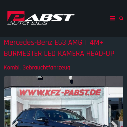
Skip
to
Autohaus
content
Pabst
Ihr
Mercedes-Benz E53 AMG T 4M+
Autohändler
in
BURMESTER LED KAMERA HEAD-UP
Mecklenburg
Vorpommern
Kombi, Gebrauchtfahrzeug