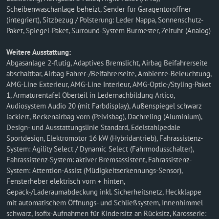
Scheibenwaschanlage beheizt, Sender für Garagentoröffner
(integriert), Sitzbezug / Polsterung: Leder Nappa, Sonnenschutz-
Paket, Spiegel-Paket, Surround-System Burmester, Zeituhr (Analog)
Weitere Ausstattung:
Abgasanlage 2-flutig, Adaptives Bremslicht, Airbag Beifahrerseite
abschaltbar, Airbag Fahrer-/Beifahrerseite, Ambiente-Beleuchtung,
AMG-Line Exterieur, AMG-Line Interieur, AMG-Optic-/Styling-Paket
1, Armaturentafel Oberteil in Ledernachbildung Artico,
Audiosystem Audio 20 (mit Farbdisplay), Außenspiegel schwarz
lackiert, Beckenairbag vorn (Pelvisbag), Dachreling (Aluminium),
Design- und Ausstattungslinie Standard, Edelstahlpedale
Sportdesign, Elektromotor 16 kW (Hybridantrieb), Fahrassistenz-
System: Agility Select / Dynamic Select (Fahrmodusschalter),
Fahrassistenz-System: aktiver Bremsassistent, Fahrassistenz-
System: Attention-Assist (Müdigkeitserkennungs-Sensor),
Fensterheber elektrisch vorn + hinten,
Gepäck-/Laderaumabdeckung inkl. Sicherheitsnetz, Heckklappe
mit automatischem Öffnungs- und Schließsystem, Innenhimmel
schwarz, Isofix-Aufnahmen für Kindersitz an Rücksitz, Karosserie: