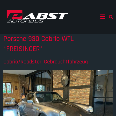
Skip
to
Autohaus
content
Pabst
Ihr
Porsche 930 Cabrio WTL
Autohändler
in
*FREISINGER*
Mecklenburg
Vorpommern
Cabrio/Roadster, Gebrauchtfahrzeug