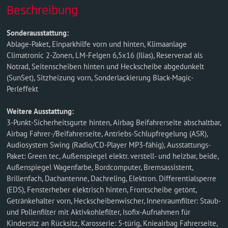
Beschreibung
Sonderausstattung:
Ablage-Paket, Einparkhilfe vorn und hinten, Klimaanlage
Climatronic 2-Zonen, LM-Felgen 6,5x16 (Ilias), Reserverad als
Notrad, Seitenscheiben hinten und Heckscheibe abgedunkelt
(SunSet), Sitzheizung vorn, Sonderlackierung Black-Magic-
Perleffekt
Weitere Ausstattung:
3-Punkt-Sicherheitsgurte hinten, Airbag Beifahrerseite abschaltbar,
Airbag Fahrer-/Beifahrerseite, Antriebs-Schlupfregelung (ASR),
Audiosystem Swing (Radio/CD-Player MP3-fähig), Ausstattungs-
Paket: Green tec, Außenspiegel elektr. verstell- und heizbar, beide,
Außenspiegel Wagenfarbe, Bordcomputer, Bremsassistent,
Brillenfach, Dachantenne, Dachreling, Elektron. Differentialsperre
(EDS), Fensterheber elektrisch hinten, Frontscheibe getönt,
Getränkehalter vorn, Heckscheibenwischer, Innenraumfilter: Staub-
und Pollenfilter mit Aktivkohlefilter, Isofix-Aufnahmen für
Kindersitz an Rücksitz, Karosserie: 5-türig, Knieairbag Fahrerseite,