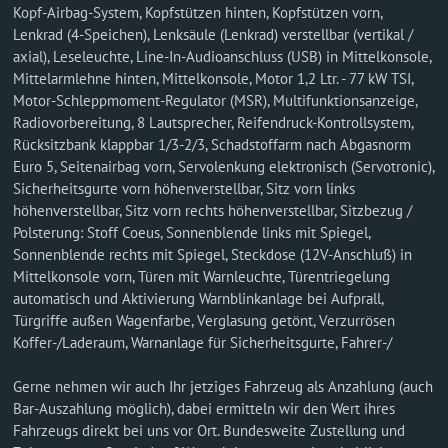
Kopf-Airbag-System, Kopfstützen hinten, Kopfstützen vorn,
Lenkrad (4-Speichen), Lenksäule (Lenkrad) verstellbar (vertikal /
axial), Leseleuchte, Line-In-Audioanschluss (USB) in Mittelkonsole,
Mittelarmlehne hinten, Mittelkonsole, Motor 1,2 Ltr. - 77 kW TSI,
Motor-Schleppmoment-Regulator (MSR), Multifunktionsanzeige,
Radiovorbereitung, 8 Lautsprecher, Reifendruck-Kontrollsystem,
Rücksitzbank klappbar 1/3-2/3, Schadstoffarm nach Abgasnorm
Euro 5, Seitenairbag vorn, Servolenkung elektronisch (Servotronic),
Sicherheitsgurte vorn höhenverstellbar, Sitz vorn links
höhenverstellbar, Sitz vorn rechts höhenverstellbar, Sitzbezug /
Polsterung: Stoff Coeus, Sonnenblende links mit Spiegel,
Sonnenblende rechts mit Spiegel, Steckdose (12V-Anschluß) in
Mittelkonsole vorn, Türen mit Warnleuchte, Türentriegelung
automatisch und Aktivierung Warnblinkanlage bei Aufprall,
Türgriffe außen Wagenfarbe, Verglasung getönt, Verzurrösen
Koffer-/Laderaum, Warnanlage für Sicherheitsgurte, Fahrer-/
Gerne nehmen wir auch Ihr jetziges Fahrzeug als Anzahlung (auch
Bar-Auszahlung möglich), dabei ermitteln wir den Wert ihres
Fahrzeugs direkt bei uns vor Ort. Bundesweite Zustellung und