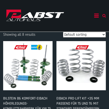
Skip
to
Autohaus
content
Pabst
Ihr
Showing all 8 results
Autohändler
in
Mecklenburg
Vorpommern
BILSTEIN B6 KOMFORT-EIBACH
EIBACH PRO-LIFT KIT +35 MM
HÖHERLEGUNGS-
PASSEND FÜR T5 UND T6 MIT
KOMPLETTFAHRWERK FÜR VW T5,
STANDARD SERIENDÄMPFERN