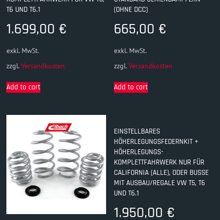
T6 UND T6.1
(OHNE DCC)
1.699,00
€
665,00
€
exkl. MwSt.
exkl. MwSt.
zzgl.
Versandkosten
zzgl.
Versandkosten
Add to cart
Add to cart
EINSTELLBARES
HÖHERLEGUNGSFEDERNKIT +
HÖHERLEGUNGS-
KOMPLETTFAHRWERK NUR FÜR
CALIFORNIA (ALLE), ODER BUSSE
MIT AUSBAU/REGALE VW T5, T6
UND T6.1
1.950,00
€